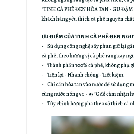
"TINH CÀ PHÊ ĐEN HÒA TAN - GU ĐẬM V
khách hàng yêu thích cà phê nguyên chất
ƯU ĐIỂM CỦA TINH CÀ PHÊ ĐEN NG
- Sử dụng công nghệ sấy phun giữ lại gầ
cà phê, theo hương vị cà phê rang xay ng
- Thành phần 100% cà phê, không phụ gi
- Tiện lợi - Nhanh chóng - Tiết kiệm.
- Chỉ cần hòa tan vào nước để sử dụng 
cùng nước nóng 90 - 95°C để cảm nhận h
- Tùy chỉnh lượng pha theo sở thích cá 