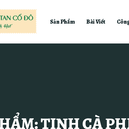
Sản Phẩm
Bài Viết
Công
HẨM: TINH CÀ P