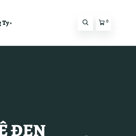
0
 Ty
HÊ ĐEN