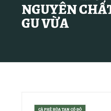
NGUYÊN CHẤT 
GU VỪA
CÀ PHÊ HÒA TAN CỐ ĐÔ