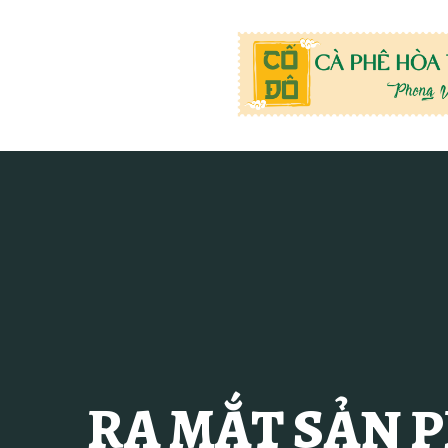
RA MẮT SẢN P