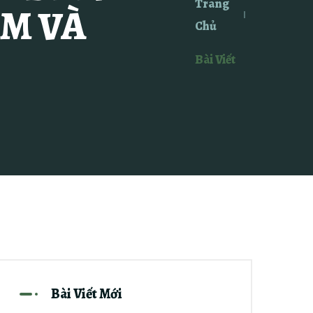
Trang
ẬM VÀ
Chủ
Bài Viết
Bài Viết Mới