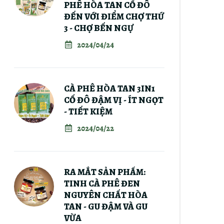
PHÊ HÒA TAN CỐ ĐÔ
ĐẾN VỚI ĐIỂM CHỢ THỨ
3 - CHỢ BẾN NGỰ
2024/04/24
CÀ PHÊ HÒA TAN 3IN1
CỐ ĐÔ ĐẬM VỊ - ÍT NGỌT
- TIẾT KIỆM
2024/04/22
RA MẮT SẢN PHẨM:
TINH CÀ PHÊ ĐEN
NGUYÊN CHẤT HÒA
TAN - GU ĐẬM VÀ GU
VỪA