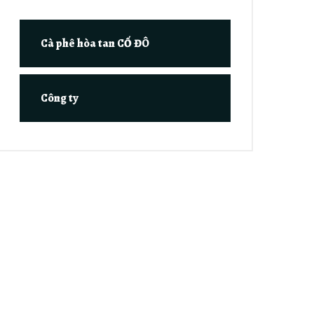
Cà phê hòa tan CỐ ĐÔ
Công ty