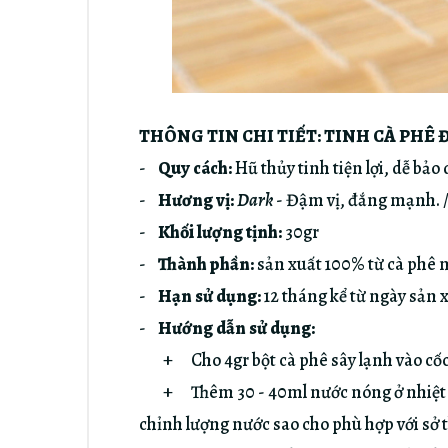
THÔNG TIN CHI TIẾT: TINH CÀ PHÊ
-
Quy cách:
Hũ thủy tinh tiện lợi, dễ bảo
-
Hương vị:
Dark
- Đậm vị, đắng mạnh. 
-
Khối lượng tịnh:
30gr
-
Thành phần:
sản xuất 100% từ cà phê 
-
Hạn sử dụng:
12 tháng kể từ ngày sản 
-
Hướng dẫn sử dụng:
+ Cho 4gr bột cà phê sây lạnh vào cốc
+ Thêm 30 - 40ml nước nóng ở nhiệt độ 
chỉnh lượng nước sao cho phù hợp với sở 