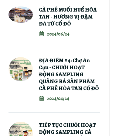
CÀ PHÊ MUỐI HUẾ HÒA
TAN - HƯƠNG VỊ ĐẬM
ĐÀ TỪ CỐ ĐÔ
2024/06/24
ĐỊA ĐIỂM #4: Chợ An
Cựu - CHUỖI HOẠT
ĐỘNG SAMPLING
QUẢNG BÁ SẢN PHẨM
CÀ PHÊ HÒA TAN CỐ ĐÔ
2024/04/24
TIẾP TỤC CHUỖI HOẠT
ĐỘNG SAMPLING CÀ