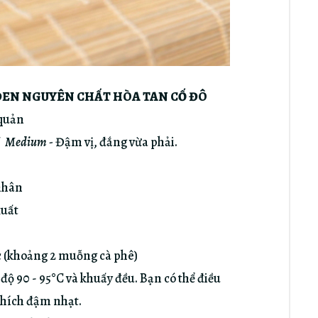
 ĐEN NGUYÊN CHẤT HÒA TAN CỐ ĐÔ
 quản
/
Medium
-
Đậm vị, đắng vừa phải.
nhân
xuất
 (khoảng 2 muỗng cà phê)
90 - 95°C và khuấy đều. Bạn có thể điều
thích đậm nhạt.