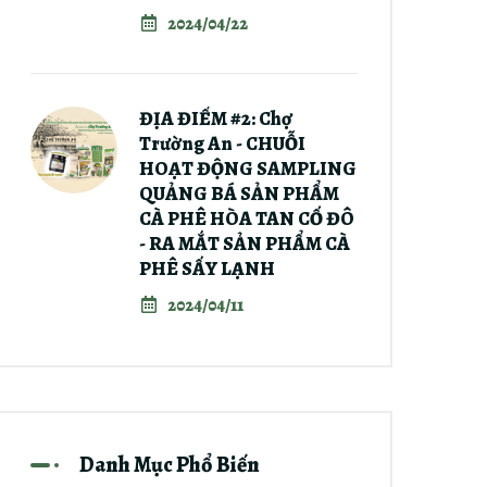
2024/04/22
ĐỊA ĐIỂM #2: Chợ
Trường An - CHUỖI
HOẠT ĐỘNG SAMPLING
QUẢNG BÁ SẢN PHẨM
CÀ PHÊ HÒA TAN CỐ ĐÔ
- RA MẮT SẢN PHẨM CÀ
PHÊ SẤY LẠNH
2024/04/11
Danh Mục Phổ Biến