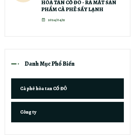
HÒA TAN CỐ ĐÔ - RA MẮT SẢN
PHẨM CÀ PHÊ SẤY LẠNH
2024/04/11
Danh Mục Phổ Biến
Cà phê hòa tan CỐ ĐÔ
Công ty