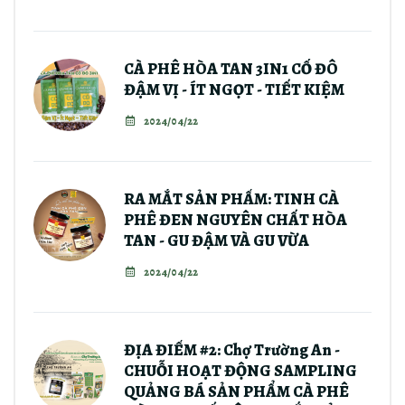
CÀ PHÊ HÒA TAN 3IN1 CỐ ĐÔ
ĐẬM VỊ - ÍT NGỌT - TIẾT KIỆM
2024/04/22
RA MẮT SẢN PHẨM: TINH CÀ
PHÊ ĐEN NGUYÊN CHẤT HÒA
TAN - GU ĐẬM VÀ GU VỪA
2024/04/22
ĐỊA ĐIỂM #2: Chợ Trường An -
CHUỖI HOẠT ĐỘNG SAMPLING
QUẢNG BÁ SẢN PHẨM CÀ PHÊ