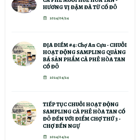
HƯƠNG VỊ ĐẬM ĐÀ TỪ CỐ ĐÔ
2024/06/24
ĐỊA ĐIỂM #4: Chợ An Cựu - CHUỖI
HOẠT ĐỘNG SAMPLING QUẢNG
BÁ SẢN PHẨM CÀ PHÊ HÒA TAN
CỐ ĐÔ
2024/04/24
TIẾP TỤC CHUỖI HOẠT ĐỘNG
SAMPLING CÀ PHÊ HÒA TAN CỐ
ĐÔ ĐẾN VỚI ĐIỂM CHỢ THỨ 3 -
CHỢ BẾN NGỰ
2024/04/24