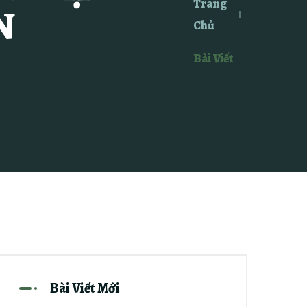
Trang
N
Chủ
Bài Viết
Bài Viết Mới