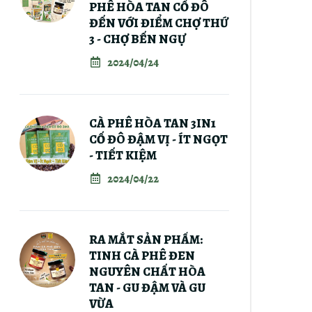
PHÊ HÒA TAN CỐ ĐÔ
ĐẾN VỚI ĐIỂM CHỢ THỨ
3 - CHỢ BẾN NGỰ
2024/04/24
CÀ PHÊ HÒA TAN 3IN1
CỐ ĐÔ ĐẬM VỊ - ÍT NGỌT
- TIẾT KIỆM
2024/04/22
RA MẮT SẢN PHẨM:
TINH CÀ PHÊ ĐEN
NGUYÊN CHẤT HÒA
TAN - GU ĐẬM VÀ GU
VỪA