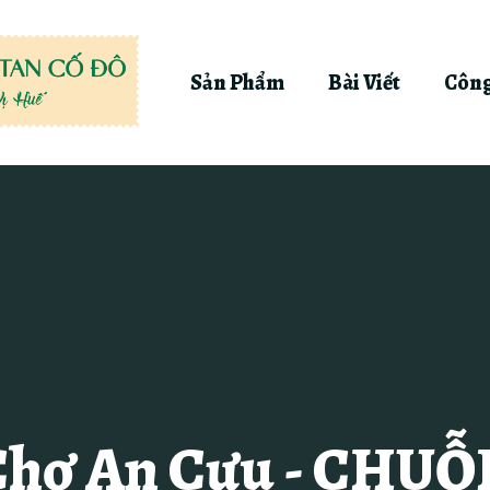
Sản Phẩm
Bài Viết
Công
Chợ An Cựu - CHU