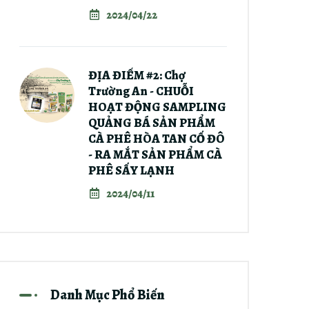
2024/04/22
ĐỊA ĐIỂM #2: Chợ
Trường An - CHUỖI
HOẠT ĐỘNG SAMPLING
QUẢNG BÁ SẢN PHẨM
CÀ PHÊ HÒA TAN CỐ ĐÔ
- RA MẮT SẢN PHẨM CÀ
PHÊ SẤY LẠNH
2024/04/11
Danh Mục Phổ Biến