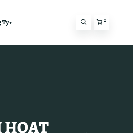
0
 Ty
ỖI HOẠT