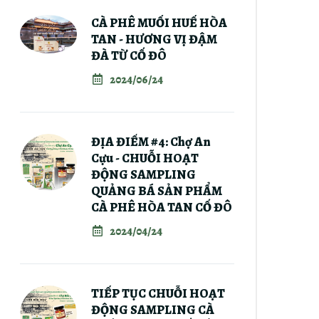
CÀ PHÊ MUỐI HUẾ HÒA
TAN - HƯƠNG VỊ ĐẬM
ĐÀ TỪ CỐ ĐÔ
2024/06/24
ĐỊA ĐIỂM #4: Chợ An
Cựu - CHUỖI HOẠT
ĐỘNG SAMPLING
QUẢNG BÁ SẢN PHẨM
CÀ PHÊ HÒA TAN CỐ ĐÔ
2024/04/24
TIẾP TỤC CHUỖI HOẠT
ĐỘNG SAMPLING CÀ