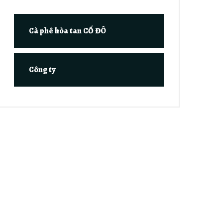
Cà phê hòa tan CỐ ĐÔ
Công ty