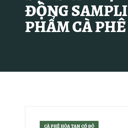
ĐỘNG SAMPLI
PHẨM CÀ PHÊ
CÀ PHÊ HÒA TAN CỐ ĐÔ