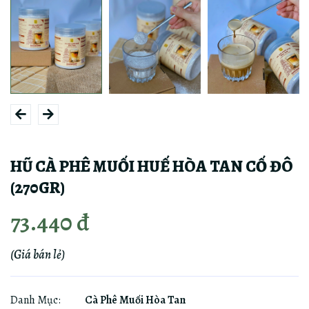
HŨ CÀ PHÊ MUỐI HUẾ HÒA TAN CỐ ĐÔ
(270GR)
73.440 đ
(Giá bán lẻ)
Danh Mục:
Cà Phê Muối Hòa Tan