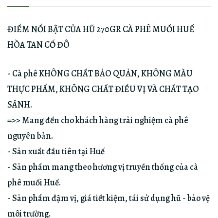
ĐIỂM NỔI BẬT CỦA HŨ 270GR CÀ PHÊ MUỐI HUẾ
HÒA TAN CỐ ĐÔ
- Cà phê KHÔNG CHẤT BẢO QUẢN, KHÔNG MÀU
THỰC PHẨM, KHÔNG CHẤT ĐIỀU VỊ VÀ CHẤT TẠO
SÁNH.
=>> Mang đến cho khách hàng trải nghiệm cà phê
nguyên bản.
- Sản xuất đầu tiên tại Huế
- Sản phẩm mang theo hương vị truyền thống của cà
phê muối Huế.
- Sản phẩm đậm vị, giá tiết kiệm, tái sử dụng hũ - bảo vệ
môi trường.