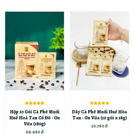
Hộp 10 Gói Cà Phê Muối
Dây Cà Phê Muối Huế Hòa
Huế Hoà Tan Cố Đô - Gu
Tan - Gu Vừa (10 gói x 18g)
Vừa (180g)
50.760 đ
66.960 đ