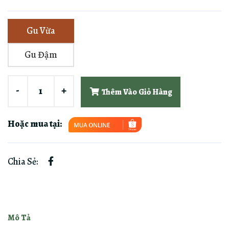
Gu Vừa
Gu Đậm
-
+
Thêm Vào Giỏ Hàng
Hoặc mua tại:
Chia Sẻ:
Mô Tả