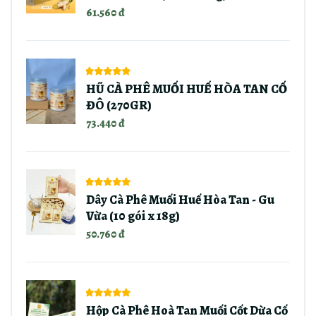
61.560 đ
HŨ CÀ PHÊ MUỐI HUẾ HÒA TAN CỐ
ĐÔ (270GR)
73.440 đ
Dây Cà Phê Muối Huế Hòa Tan - Gu
Vừa (10 gói x 18g)
50.760 đ
Hộp Cà Phê Hoà Tan Muối Cốt Dừa Cố