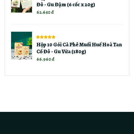
Đô - Gu Đậm (6 cốc x 20g)
62.640 đ
Hộp 10 Gói Cà Phê Muối Huế Hoà Tan
Cố Đô - Gu Vừa (180g)
66.960 đ