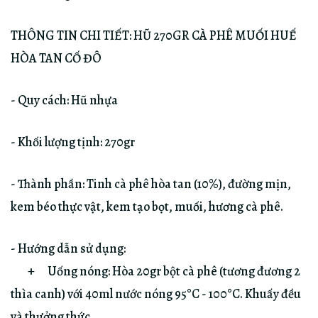
THÔNG TIN CHI TIẾT: HŨ 270GR CÀ PHÊ MUỐI HUẾ
HÒA TAN CỐ ĐÔ
- Quy cách: Hũ nhựa
- Khối lượng tịnh: 270gr
- Thành phần: Tinh cà phê hòa tan (10%), đường mịn,
kem béo thực vật, kem tạo bọt, muối, hương cà phê.
- Hướng dẫn sử dụng:
+ Uống nóng: Hòa 20gr bột cà phê (tương đương 2
thìa canh) với 40ml nước nóng 95°C - 100°C. Khuấy đều
và thưởng thức